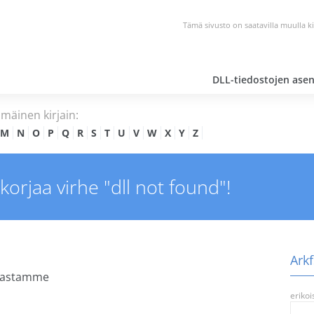
Tämä sivusto on saatavilla muulla kie
DLL-tiedostojen ase
mmäinen kirjain:
M
N
O
P
Q
R
S
T
U
V
W
X
Y
Z
 korjaa virhe "dll not found"!
Arkf
nnastamme
erikoi