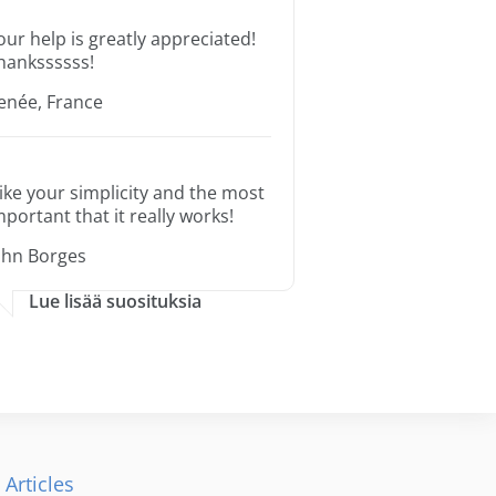
our help is greatly appreciated!
hankssssss!
enée, France
 like your simplicity and the most
mportant that it really works!
ohn Borges
Lue lisää suosituksia
 Articles