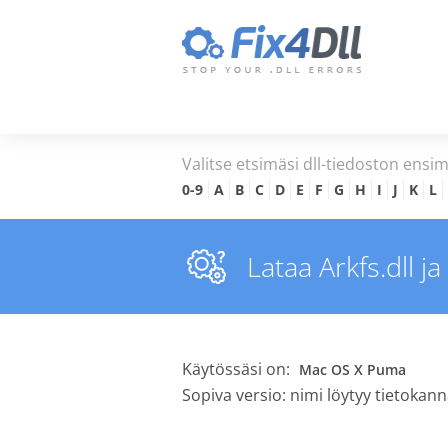
Valitse etsimäsi dll-tiedoston ensi
0-9
A
B
C
D
E
F
G
H
I
J
K
L
Lataa Arkfs.dll ja
Käytössäsi on:
Mac OS X Puma
Sopiva versio: nimi löytyy tietoka