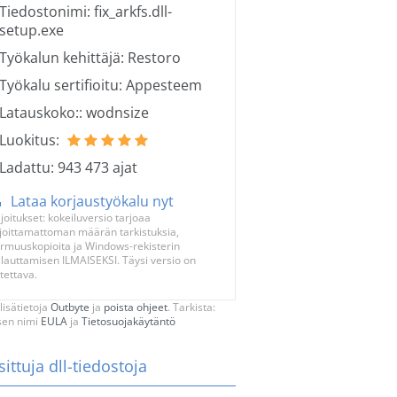
Tiedostonimi: fix_arkfs.dll-
setup.exe
Työkalun kehittäjä: Restoro
Työkalu sertifioitu: Appesteem
Latauskoko:: wodnsize
Luokitus:
Ladattu: 943 473 ajat
Lataa korjaustyökalu nyt
joitukset: kokeiluversio tarjoaa
joittamattoman määrän tarkistuksia,
rmuuskopioita ja Windows-rekisterin
lauttamisen ILMAISEKSI. Täysi versio on
tettava.
lisätietoja
Outbyte
ja
poista ohjeet
. Tarkista:
ksen nimi
EULA
ja
Tietosuojakäytäntö
ittuja dll-tiedostoja