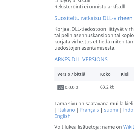
Ei löydy arkfs.dll
Rekisteröinti ei onnistu arkfs.dll
Suositeltu ratkaisu DLL-virhee
Korjaa .DLL-tiedostoon liittyvät vir
tai pelin asennuskansioon tai kopio
korjata virhe. Jos et tiedä miten 
tiedostojen asentamisesta.
ARKFS.DLL VERSIONS
Versio / bittiä
Koko
Kieli
63.2 kb
0.0.0.0
32
Tämä sivu on saatavana muilla kieli
|
Italiano
|
Français
|
suomi
|
Indo
English
Voit lukea lisätietoja: name on
Wiki