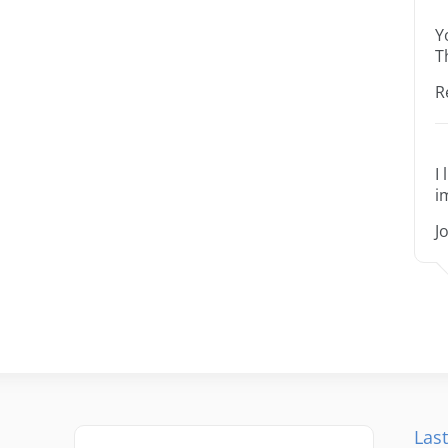
Y
T
R
I
i
J
Last