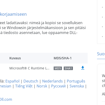
n korjaamiseen
heet ladattavaksi: nimeä ja kopioi se sovelluksen
i se Windowsin järjestelmäkansioon ja sen pitäisi
tämä tiedosto asennetaan, lue oppaamme DLL-
Suos
Kuvaus
MD5/SHA-1
Microsoft® C Runtime Library
MD5
SHA1
W
s
llä:
Español
|
Deutsch
|
Nederlands
|
Português
c
nesian
|
Tiếng Việt
|
Norsk
|
Русский
|
Svenska
|
A
Dll.com