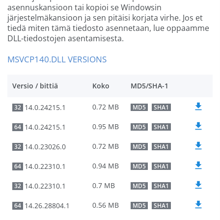
asennuskansioon tai kopioi se Windowsin
järjestelmäkansioon ja sen pitäisi korjata virhe. Jos et
tiedä miten tämä tiedosto asennetaan, lue oppaamme
DLL-tiedostojen asentamisesta.
MSVCP140.DLL VERSIONS
Versio / bittiä
Koko
MD5/SHA-1
0.72 MB
14.0.24215.1
32
MD5
SHA1
0.95 MB
14.0.24215.1
64
MD5
SHA1
0.72 MB
14.0.23026.0
32
MD5
SHA1
0.94 MB
14.0.22310.1
64
MD5
SHA1
0.7 MB
14.0.22310.1
32
MD5
SHA1
0.56 MB
14.26.28804.1
64
MD5
SHA1