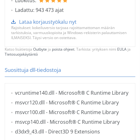
Luokitus:
Ladattu: 943 473 ajat
Lataa korjaustyökalu nyt
Rajoitukset: kokeiluversio tarjoaa rajoittamattoman määrän
tarkistuksia, varmuuskopioita ja Windows-rekisterin palauttamisen
ILMAISEKSI. Täysi versio on ostettava.
Katso lisätietoja
Outbyte
ja
poista ohjeet
. Tarkista: yrityksen nimi
EULA
ja
Tietosuojakäytäntö
Suosittuja dll-tiedostoja
vcruntime140.dll
- Microsoft® C Runtime Library
msvcr120.dll
- Microsoft® C Runtime Library
msvcr100.dll
- Microsoft® C Runtime Library
msvcp140.dll
- Microsoft® C Runtime Library
d3dx9_43.dll
- Direct3D 9 Extensions