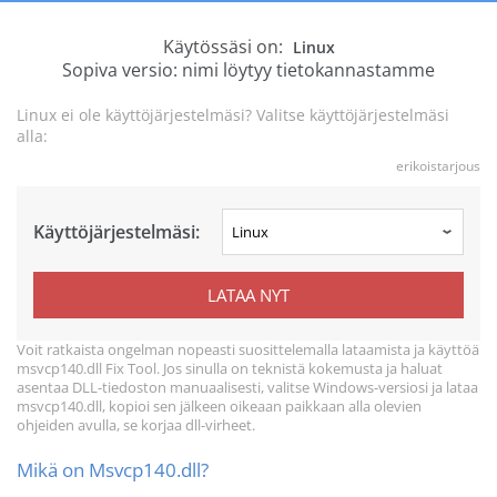
Käytössäsi on:
Linux
Sopiva versio: nimi löytyy tietokannastamme
Linux ei ole käyttöjärjestelmäsi? Valitse käyttöjärjestelmäsi
alla:
erikoistarjous
Käyttöjärjestelmäsi:
LATAA NYT
Voit ratkaista ongelman nopeasti suosittelemalla lataamista ja käyttöä
msvcp140.dll Fix Tool. Jos sinulla on teknistä kokemusta ja haluat
asentaa DLL-tiedoston manuaalisesti, valitse Windows-versiosi ja lataa
msvcp140.dll, kopioi sen jälkeen oikeaan paikkaan alla olevien
ohjeiden avulla, se korjaa dll-virheet.
Mikä on Msvcp140.dll?