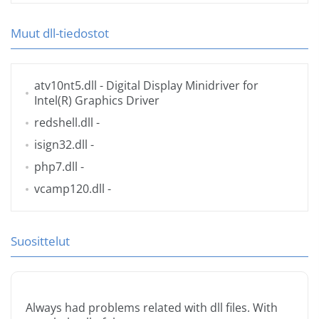
Muut dll-tiedostot
atv10nt5.dll
- Digital Display Minidriver for
Intel(R) Graphics Driver
redshell.dll
-
isign32.dll
-
php7.dll
-
vcamp120.dll
-
Suosittelut
Always had problems related with dll files. With