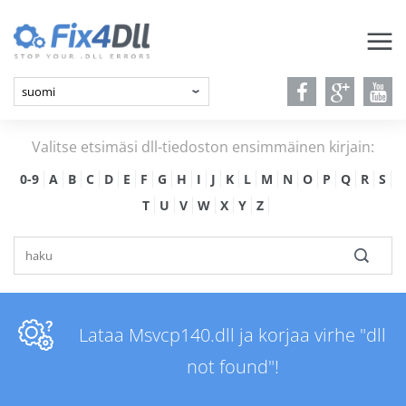
Valitse etsimäsi dll-tiedoston ensimmäinen kirjain:
0-9
A
B
C
D
E
F
G
H
I
J
K
L
M
N
O
P
Q
R
S
T
U
V
W
X
Y
Z
Lataa Msvcp140.dll ja korjaa virhe "dll
not found"!