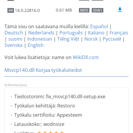
0.61 MB
14.0.22816.0
64
MD5
SHA1
Tämä sivu on saatavana muilla kielillä:
Español
|
Deutsch
|
Nederlands
|
Português
|
Italiano
|
Français
|
suomi
|
Indonesian
|
Tiếng Việt
|
Norsk
|
Русский
|
Svenska
|
English
Voit lukea lisätietoja: name on
WikiDll.com
Msvcp140.dll Korjaa työkalutiedot
erikoistarjous
Tiedostonimi: fix_msvcp140.dll-setup.exe
Työkalun kehittäjä: Restoro
Työkalu sertifioitu: Appesteem
Latauskoko:: wodnsize