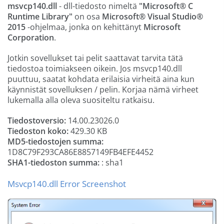
msvcp140.dll
- dll-tiedosto nimeltä
"Microsoft® C
Runtime Library"
on osa
Microsoft® Visual Studio®
2015
-ohjelmaa, jonka on kehittänyt
Microsoft
Corporation
.
Jotkin sovellukset tai pelit saattavat tarvita tätä
tiedostoa toimiakseen oikein. Jos msvcp140.dll
puuttuu, saatat kohdata erilaisia ​​virheitä aina kun
käynnistät sovelluksen / pelin. Korjaa nämä virheet
lukemalla alla oleva suositeltu ratkaisu.
Tiedostoversio:
14.00.23026.0
Tiedoston koko:
429.30 KB
MD5-tiedostojen summa:
1D8C79F293CA86E8857149FB4EFE4452
SHA1-tiedoston summa:
: sha1
Msvcp140.dll Error Screenshot