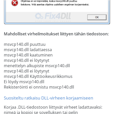
Mahdolliset virheilmoitukset liittyen tähän tiedostoon:
msvcp140.dll puuttuu
msvcp140.dll ladattaessa
msvcp140.dll kaatuminen
msvcp140.dll ei löytynyt
menettelyn alkupiste msvcp140.dll
msvcp140.dll ei löytynyt
msvcp140.dll Käyttöoikeusrikkomus
Ei löydy msvcp140.dll
Rekisteröinti ei onnistu msvcp140.dll
Suositeltu ratkaisu DLL-virheen korjaamiseen
Korjaa .DLL-tiedostoon liittyvät virheet ladattavaksi:
nimeä ja kopioi se sovelluksen tai pelin